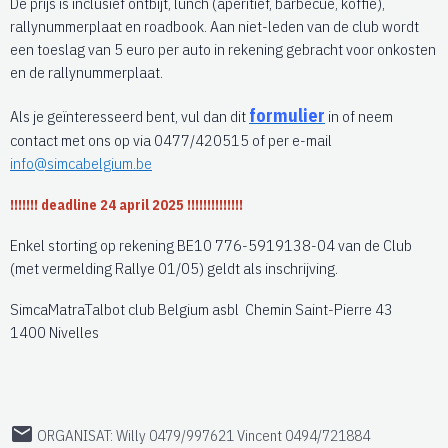
De prijs is inclusief ontbijt, lunch (aperitief, barbecue, koffie),
rallynummerplaat en roadbook. Aan niet-leden van de club wordt
een toeslag van 5 euro per auto in rekening gebracht voor onkosten
en de rallynummerplaat.
formulier
Als je geïnteresseerd bent, vul dan dit
in of neem
contact met ons op via 0477/420515 of per e-mail
info@simcabelgium.be
!!!!!!! deadline 24 april 2025 !!!!!!!!!!!!!!
Enkel storting op rekening BE10 776-5919138-04 van de Club
(met vermelding Rallye 01/05) geldt als inschrijving.
SimcaMatraTalbot club Belgium asbl Chemin Saint-Pierre 43
1400 Nivelles
ORGANISAT: Willy 0479/997621 Vincent 0494/721884