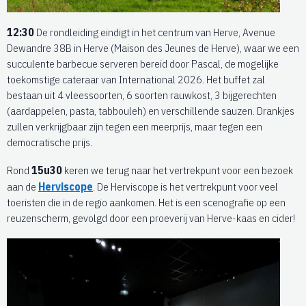
12:30
De rondleiding eindigt in het centrum van Herve, Avenue
Dewandre 38B in Herve (Maison des Jeunes de Herve), waar we een
succulente barbecue serveren bereid door Pascal, de mogelijke
toekomstige cateraar van International 2026. Het buffet zal
bestaan uit 4 vleessoorten, 6 soorten rauwkost, 3 bijgerechten
(aardappelen, pasta, tabbouleh) en verschillende sauzen. Drankjes
zullen verkrijgbaar zijn tegen een meerprijs, maar tegen een
democratische prijs.
Rond
15u30
keren we terug naar het vertrekpunt voor een bezoek
aan de
Hervisc
ope
. De Herviscope is het vertrekpunt voor veel
toeristen die in de regio aankomen. Het is een scenografie op een
reuzenscherm, gevolgd door een proeverij van Herve-kaas en cider!