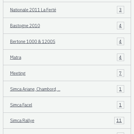
Nationale 2011 La Ferté
3
Bastogne 2010
4
Bertone 1000 & 1200S
4
Matra
4
Meeting
7
Simca Ariane, Chambord, ...
1
Simca Facel
1
Simca Rallye
11