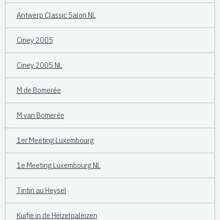
Antwerp Classic Salon NL
Ciney 2005
Ciney 2005 NL
M de Bomerée
M van Bomerée
1er Meeting Luxembourg
1e Meeting Luxembourg NL
Tintin au Heysel
Kuifje in de Heizelpaleizen