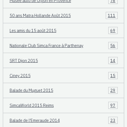
Musée auto de Orgon en Provence
76
50 ans Matra Hollande Août 2015
111
Les amis du 15 août 2015
69
Nationale Club Simca France à Parthenay
56
SRT Dijon 2015
14
Ciney 2015
15
Balade du Muguet 2015
29
SimcaWorld 2015 Reims
97
Balade de l'Emeraude 2014
23