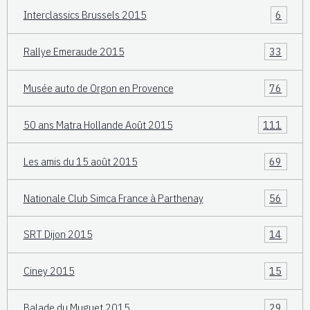
Interclassics Brussels 2015
6
Rallye Emeraude 2015
33
Musée auto de Orgon en Provence
76
50 ans Matra Hollande Août 2015
111
Les amis du 15 août 2015
69
Nationale Club Simca France à Parthenay
56
SRT Dijon 2015
14
Ciney 2015
15
Balade du Muguet 2015
29