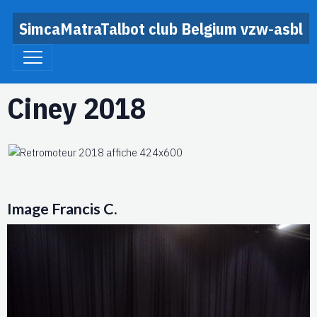
SimcaMatraTalbot club Belgium vzw-asbl
Ciney 2018
Image Francis C.