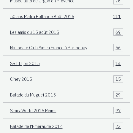
Musée auto de Orgon en Provence
76
50 ans Matra Hollande Août 2015
111
Les amis du 15 août 2015
69
Nationale Club Simca France à Parthenay
56
SRT Dijon 2015
14
Ciney 2015
15
Balade du Muguet 2015
29
SimcaWorld 2015 Reims
97
Balade de l'Emeraude 2014
23