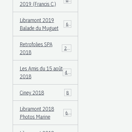
2019 (Francis C.)
Libramont 2019
60
Balade du Muguet
Retrofolies SPA
25
2018
Les Amis du 15 août
40
2018
Ciney 2018
8
Libramont 2018
66
Photos Marine