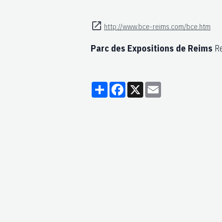
http://www.bce-reims.com/bce.htm
Parc des Expositions de Reims
R
Partager
Facebook
X
Email