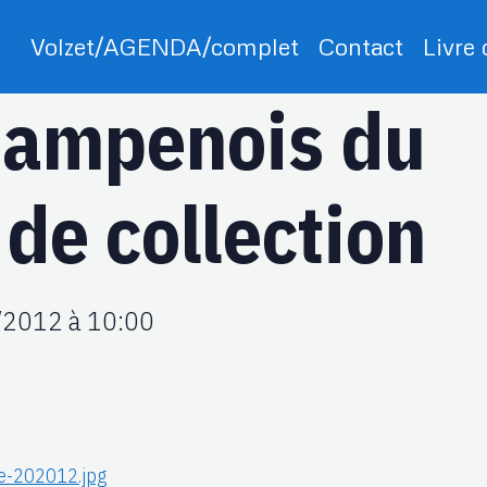
Volzet/AGENDA/complet
Contact
Livre
hampenois du
 de collection
/2012
à 10:00