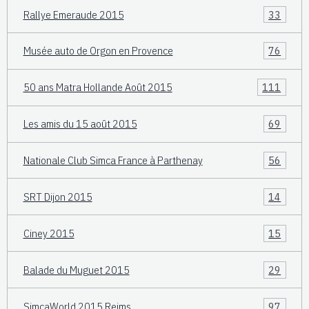
Rallye Emeraude 2015
33
Musée auto de Orgon en Provence
76
50 ans Matra Hollande Août 2015
111
Les amis du 15 août 2015
69
Nationale Club Simca France à Parthenay
56
SRT Dijon 2015
14
Ciney 2015
15
Balade du Muguet 2015
29
SimcaWorld 2015 Reims
97