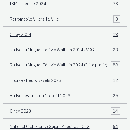
ISM Tchéquie 2024
73
Rétromobile Villers-la-Ville
3
Ciney 2024
18
Rallye du Muguet Télévie Walhain 2024 JVDG
23
Rallye du Muguet Télévie Walhain 2024 (1ère partie)
88
Bourse / Beurs Ravels 2023
12
Rallye des amis du 15 août 2023
25
Ciney 2023
14
National Club France Gujan-Maestras 2023
64