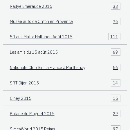
Rallye Emeraude 2015
33
Musée auto de Orgon en Provence
76
50 ans Matra Hollande Août 2015
111
Les amis du 15 août 2015
69
Nationale Club Simca France à Parthenay
56
SRT Dijon 2015
14
Ciney 2015
15
Balade du Muguet 2015
29
SimcaWorld 2015 Reims
97