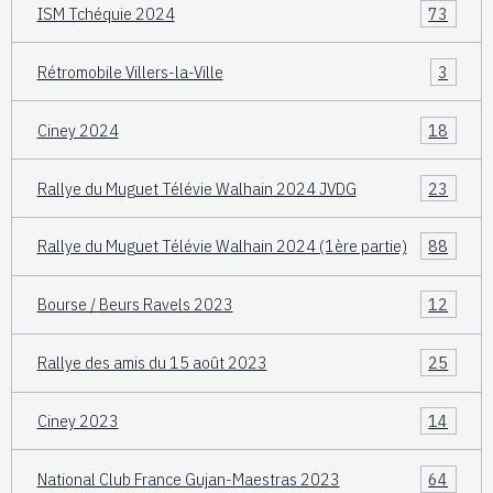
ISM Tchéquie 2024
73
Rétromobile Villers-la-Ville
3
Ciney 2024
18
Rallye du Muguet Télévie Walhain 2024 JVDG
23
Rallye du Muguet Télévie Walhain 2024 (1ère partie)
88
Bourse / Beurs Ravels 2023
12
Rallye des amis du 15 août 2023
25
Ciney 2023
14
National Club France Gujan-Maestras 2023
64