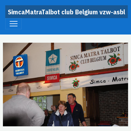
SimcaMatraTalbot club Belgium vzw-asbl