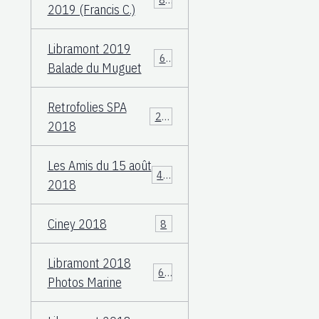
2019 (Francis C.)
Libramont 2019
60
Balade du Muguet
Retrofolies SPA
25
2018
Les Amis du 15 août
40
2018
Ciney 2018
8
Libramont 2018
66
Photos Marine