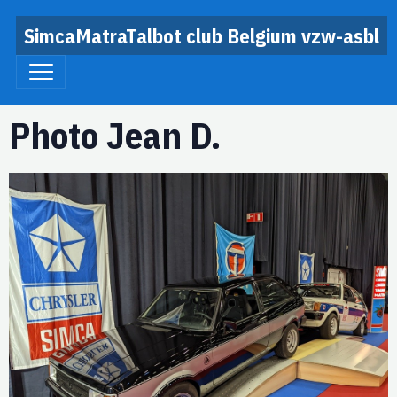
SimcaMatraTalbot club Belgium vzw-asbl
Photo Jean D.