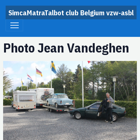
SimcaMatraTalbot club Belgium vzw-asbl
Photo Jean Vandeghen