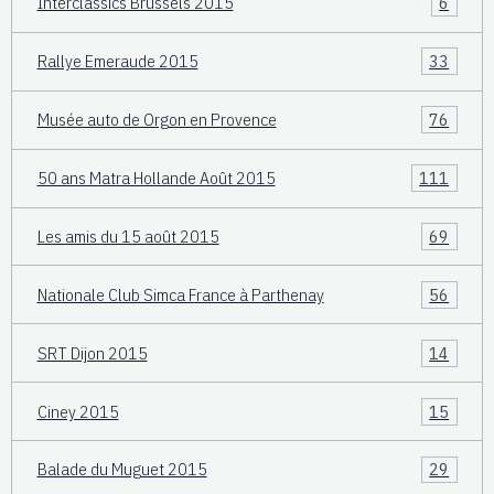
Interclassics Brussels 2015
6
Rallye Emeraude 2015
33
Musée auto de Orgon en Provence
76
50 ans Matra Hollande Août 2015
111
Les amis du 15 août 2015
69
Nationale Club Simca France à Parthenay
56
SRT Dijon 2015
14
Ciney 2015
15
Balade du Muguet 2015
29