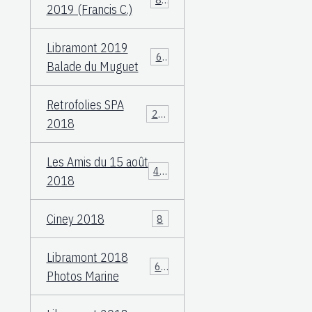
2019 (Francis C.)
Libramont 2019
60
Balade du Muguet
Retrofolies SPA
25
2018
Les Amis du 15 août
40
2018
Ciney 2018
8
Libramont 2018
66
Photos Marine