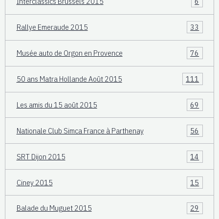
Interclassics Brussels 2015
6
Rallye Emeraude 2015
33
Musée auto de Orgon en Provence
76
50 ans Matra Hollande Août 2015
111
Les amis du 15 août 2015
69
Nationale Club Simca France à Parthenay
56
SRT Dijon 2015
14
Ciney 2015
15
Balade du Muguet 2015
29