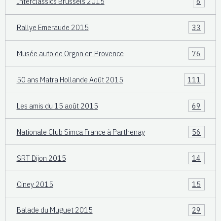
Interclassics Brussels 2015
6
Rallye Emeraude 2015
33
Musée auto de Orgon en Provence
76
50 ans Matra Hollande Août 2015
111
Les amis du 15 août 2015
69
Nationale Club Simca France à Parthenay
56
SRT Dijon 2015
14
Ciney 2015
15
Balade du Muguet 2015
29