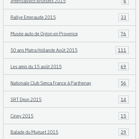
Interclassics Brussels 2015
6
Rallye Emeraude 2015
33
Musée auto de Orgon en Provence
76
50 ans Matra Hollande Août 2015
111
Les amis du 15 août 2015
69
Nationale Club Simca France à Parthenay
56
SRT Dijon 2015
14
Ciney 2015
15
Balade du Muguet 2015
29