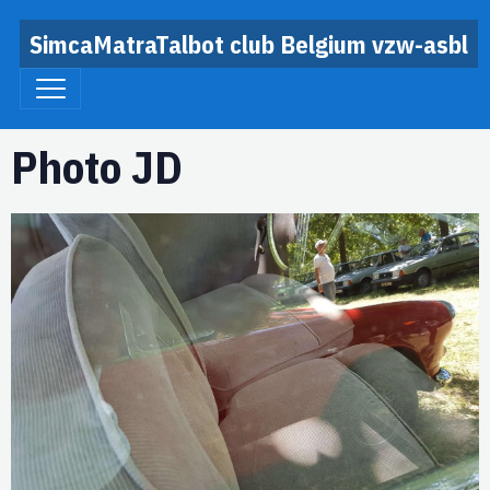
SimcaMatraTalbot club Belgium vzw-asbl
Photo JD