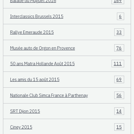
Balade du Muguet 2016
169
Interclassics Brussels 2015
6
Rallye Emeraude 2015
33
Musée auto de Orgon en Provence
76
50 ans Matra Hollande Août 2015
111
Les amis du 15 août 2015
69
Nationale Club Simca France à Parthenay
56
SRT Dijon 2015
14
Ciney 2015
15