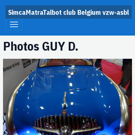
SimcaMatraTalbot club Belgium vzw-asbl
Photos GUY D.