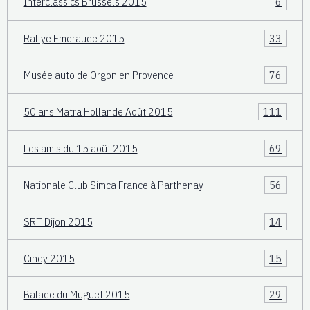
Interclassics Brussels 2015
6
Rallye Emeraude 2015
33
Musée auto de Orgon en Provence
76
50 ans Matra Hollande Août 2015
111
Les amis du 15 août 2015
69
Nationale Club Simca France à Parthenay
56
SRT Dijon 2015
14
Ciney 2015
15
Balade du Muguet 2015
29