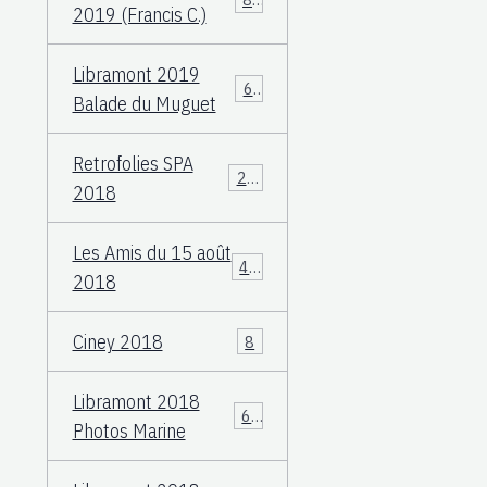
2019 (Francis C.)
Libramont 2019
60
Balade du Muguet
Retrofolies SPA
25
2018
Les Amis du 15 août
40
2018
Ciney 2018
8
Libramont 2018
66
Photos Marine