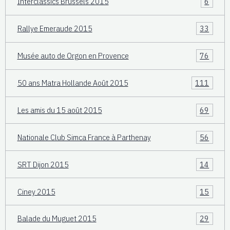
Interclassics Brussels 2015
6
Rallye Emeraude 2015
33
Musée auto de Orgon en Provence
76
50 ans Matra Hollande Août 2015
111
Les amis du 15 août 2015
69
Nationale Club Simca France à Parthenay
56
SRT Dijon 2015
14
Ciney 2015
15
Balade du Muguet 2015
29