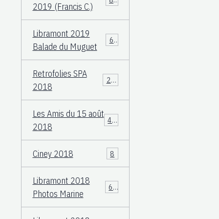
2019 (Francis C.)
Libramont 2019
60
Balade du Muguet
Retrofolies SPA
25
2018
Les Amis du 15 août
40
2018
Ciney 2018
8
Libramont 2018
66
Photos Marine