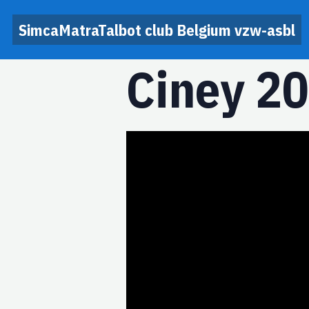
SimcaMatraTalbot club Belgium vzw-asbl
Ciney 2