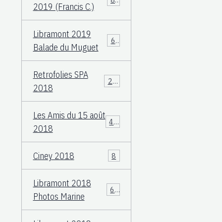
2019 (Francis C.)
Libramont 2019
60
Balade du Muguet
Retrofolies SPA
25
2018
Les Amis du 15 août
40
2018
Ciney 2018
8
Libramont 2018
66
Photos Marine