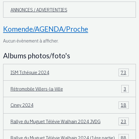
ANNONCES / ADVERTENTIES
Komende/AGENDA/Proche
Aucun évènement à afficher.
Albums photos/foto's
ISM Tchéquie 2024
73
Rétromobile Villers-la-Ville
3
Ciney 2024
18
Rallye du Muguet Télévie Walhain 2024 JVDG
23
Rallye du Muguet Télévie Walhain 2024 (1ère partie)
88