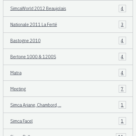
SimcaWorld 2012 Beaujolais
4
Nationale 2011 La Ferté
3
Bastogne 2010
4
Bertone 1000 & 1200S
4
Matra
4
Meeting
7
Simca Ariane, Chambord, ...
1
Simca Facel
1