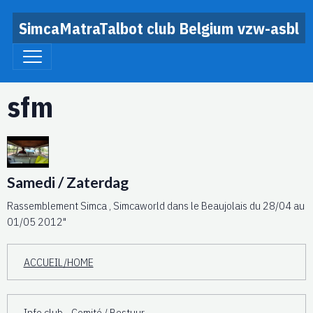
SimcaMatraTalbot club Belgium vzw-asbl
sfm
Samedi / Zaterdag
Rassemblement Simca , Simcaworld dans le Beaujolais du 28/04 au
01/05 2012"
ACCUEIL/HOME
Info club - Comité / Bestuur