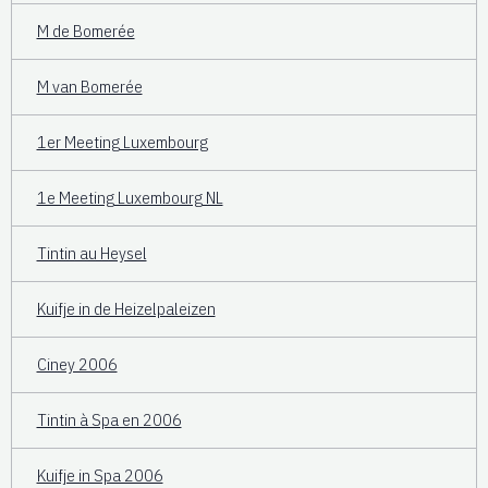
M de Bomerée
M van Bomerée
1er Meeting Luxembourg
1e Meeting Luxembourg NL
Tintin au Heysel
Kuifje in de Heizelpaleizen
Ciney 2006
Tintin à Spa en 2006
Kuifje in Spa 2006