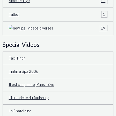
Simca Rallye
11
Talbot
1
Vidéos diverses
19
Special Videos
Taxi Tintin
Tintin à Spa 2006
Il est cinq heure, Paris s'éve
L'Hirondelle du faubourg
La Chatelaine