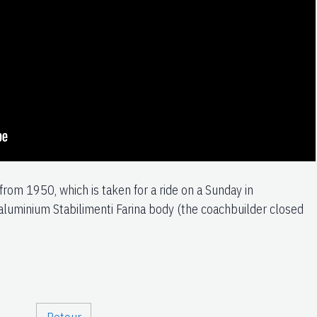
from 1950, which is taken for a ride on a Sunday in
aluminium Stabilimenti Farina body (the coachbuilder closed