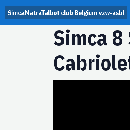
SimcaMatraTalbot club Belgium vzw-asbl
Simca 8 
Cabriolet