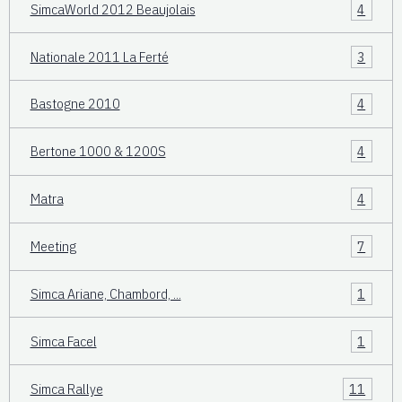
SimcaWorld 2012 Beaujolais
4
Nationale 2011 La Ferté
3
Bastogne 2010
4
Bertone 1000 & 1200S
4
Matra
4
Meeting
7
Simca Ariane, Chambord, ...
1
Simca Facel
1
Simca Rallye
11