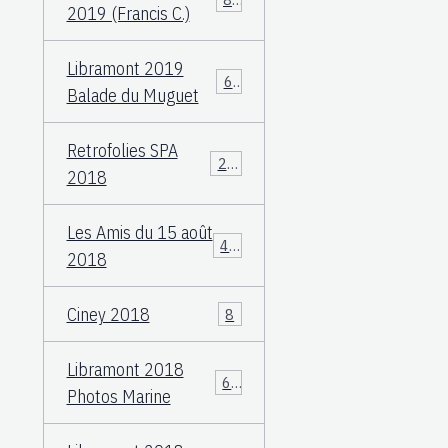
2019 (Francis C.)
Libramont 2019
60
Balade du Muguet
Retrofolies SPA
25
2018
Les Amis du 15 août
40
2018
Ciney 2018
8
Libramont 2018
66
Photos Marine