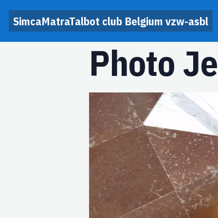
SimcaMatraTalbot club Belgium vzw-asbl
Photo Je