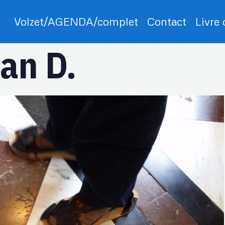
Volzet/AGENDA/complet
Contact
Livre
an D.