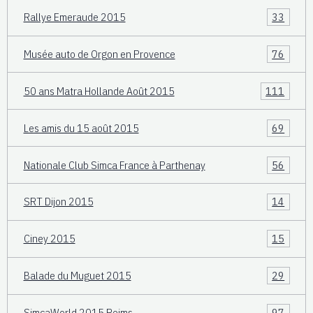
Rallye Emeraude 2015
33
Musée auto de Orgon en Provence
76
50 ans Matra Hollande Août 2015
111
Les amis du 15 août 2015
69
Nationale Club Simca France à Parthenay
56
SRT Dijon 2015
14
Ciney 2015
15
Balade du Muguet 2015
29
SimcaWorld 2015 Reims
97