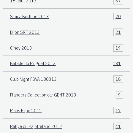
15 août 2013
67
Simca Bertone 2013
20
Dijon SRT 2013
21
Ciney 2013
19
Balade du Muguet 2013
181
Club Night FBVA 180313
18
Flanders Collection car GENT 2013
9
Mons Expo 2012
17
Rallye du Pajotteland 2012
41