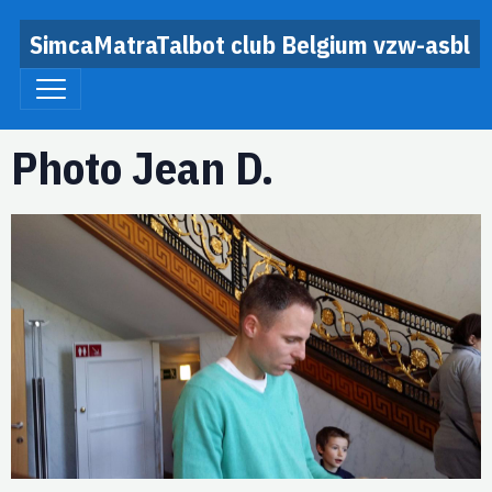
SimcaMatraTalbot club Belgium vzw-asbl
Photo Jean D.