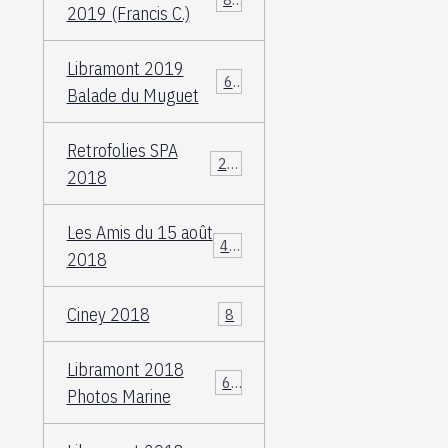
2019 (Francis C.)
Libramont 2019
60
Balade du Muguet
Retrofolies SPA
25
2018
Les Amis du 15 août
40
2018
Ciney 2018
8
Libramont 2018
66
Photos Marine