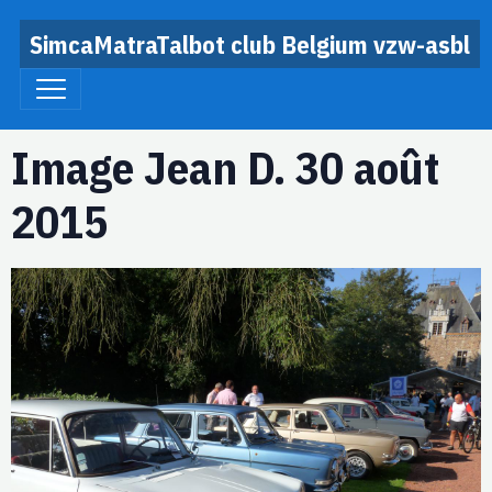
SimcaMatraTalbot club Belgium vzw-asbl
Image Jean D. 30 août
2015